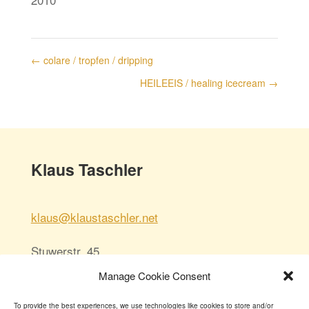
←
colare / tropfen / dripping
HEILEEIS / healing icecream
→
Klaus Taschler
klaus@klaustaschler.net
Stuwerstr. 45
1020 Wien/Vienna
Manage Cookie Consent
Austria
To provide the best experiences, we use technologies like cookies to store and/or