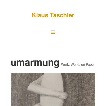
Klaus Taschler
umarmung
Work
,
Works on Paper