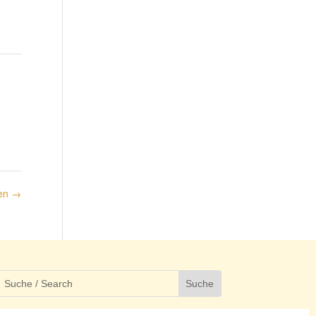
nen
→