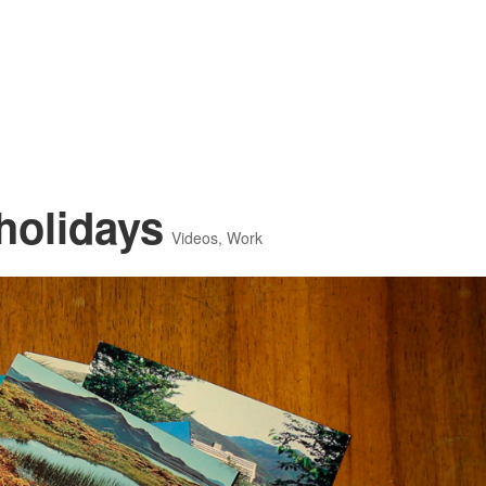
 holidays
Videos
,
Work