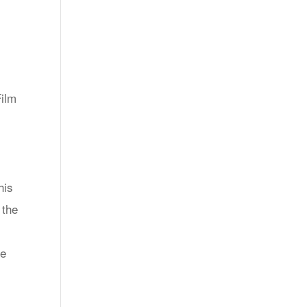
Film
his
 the
ge
r