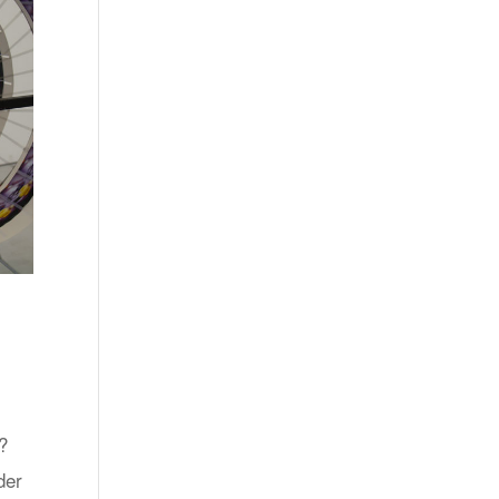
?
der