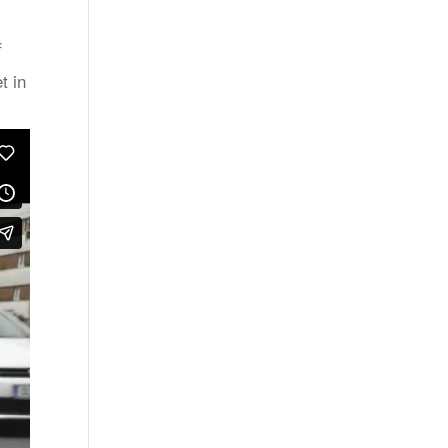
f
t in